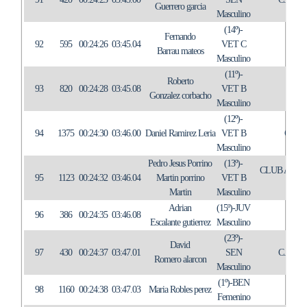
Guerrero garcia
Masculino
(14º)-
Fernando
92
595
00:24:26
03:45.04
VET C
IN
Barrau mateos
Masculino
(11º)-
Roberto
93
820
00:24:28
03:45.08
VET B
IN
Gonzalez corbacho
Masculino
(12º)-
94
1375
00:24:30
03:46.00
Daniel Ramirez Leria
VET B
C.T.
Masculino
Pedro Jesus Porrino
(13º)-
CLUB ATLE
95
1123
00:24:32
03:46.04
Martin porrino
VET B
Martin
Masculino
Adrian
(15º)-JUV
96
386
00:24:35
03:46.08
TRI
Escalante gutierrez
Masculino
(23º)-
David
97
430
00:24:37
03:47.01
SEN
C.T. 
Romero alarcon
Masculino
(1º)-BEN
98
1160
00:24:38
03:47.03
Maria Robles perez
IN
Femenino