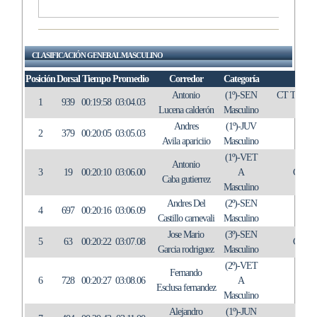
CLASIFICACIÓN GENERAL MASCULINO
Posición
Dorsal
Tiempo
Promedio
Corredor
Categoría
Antonio
(1º)-SEN
CT TORRE
1
939
00:19:58
03:04.03
Lucena calderón
Masculino
CEN
Andres
(1º)-JUV
2
379
00:20:05
03:05.03
TRI
Avila apariciio
Masculino
(1º)-VET
Antonio
3
19
00:20:10
03:06.00
A
C.A.
Caba gutierrez
Masculino
Andres Del
(2º)-SEN
4
697
00:20:16
03:06.09
IN
Castillo carnevali
Masculino
Jose Mario
(3º)-SEN
5
63
00:20:22
03:07.08
C.A.
Garcia rodriguez
Masculino
(2º)-VET
Fernando
6
728
00:20:27
03:08.06
A
IN
Esclusa fernandez
Masculino
Alejandro
(1º)-JUN