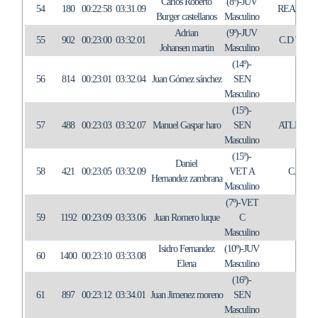
Carlos Roberto
(8º)-JUV
54
180
00:22:58
03:31.09
REAL CL
Burger castellanos
Masculino
Adrian
(9º)-JUV
55
902
00:23:00
03:32.01
C.D TRI
Johansen martin
Masculino
(14º)-
56
814
00:23:01
03:32.04
Juan Gómez sánchez
SEN
CD
Masculino
(15º)-
57
488
00:23:03
03:32.07
Manuel Gaspar haro
SEN
ATLETIS
Masculino
(15º)-
Daniel
58
421
00:23:05
03:32.09
VET A
C.T. 
Hernandez zambrana
Masculino
(7º)-VET
59
1192
00:23:09
03:33.06
Juan Romero luque
C
IN
Masculino
Isidro Fernandez
(10º)-JUV
60
1400
00:23:10
03:33.08
Elena
Masculino
(16º)-
61
897
00:23:12
03:34.01
Juan Jimenez moreno
SEN
IN
Masculino