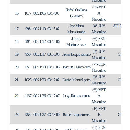
Masculino
(5º)-VET
Rafael Orellana
16
1077
00:21:06
03:14.07
A
Guerrero
Masculino
Jose Maria
(4º)-JUV
ATLETISM
17
998
00:21:10
03:15.02
Matas jurado
Masculino
Jimmy
(6º)-SEN
18
991
00:21:12
03:15.06
TR
Martinez casas
Masculino
(5º)-JUV
19
950
00:21:17
03:16.03
Javier Luque serrano
GUADA
Masculino
(7º)-SEN
20
657
00:21:19
03:16.06
Joaquin Casado caro
IN
Masculino
(6º)-JUV
21
1025
00:21:23
03:17.02
Daniel Montiel peña
GUADA
Masculino
(6º)-VET
22
1137
00:21:26
03:17.07
Jorge Ramos ramos
A
IN
Masculino
(1º)-VET
23
955
00:21:27
03:18.00
Rafael Luque torres
E
GUADA
Masculino
(8º)-SEN