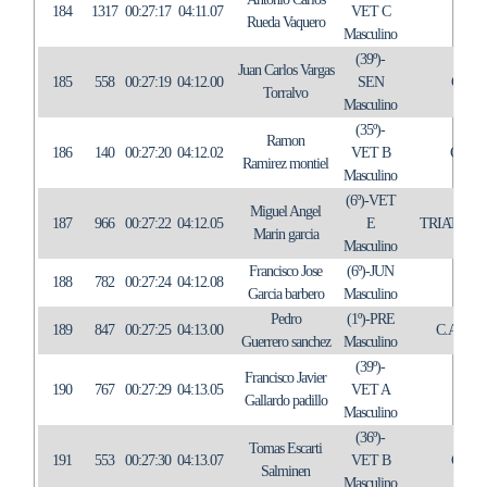
184
1317
00:27:17
04:11.07
VET C
Rueda Vaquero
Masculino
(39º)-
Juan Carlos Vargas
185
558
00:27:19
04:12.00
SEN
C.T.
Torralvo
Masculino
(35º)-
Ramon
186
140
00:27:20
04:12.02
VET B
C.A.
Ramirez montiel
Masculino
(6º)-VET
Miguel Angel
187
966
00:27:22
04:12.05
E
TRIATLON
Marin garcia
Masculino
Francisco Jose
(6º)-JUN
188
782
00:27:24
04:12.08
IN
Garcia barbero
Masculino
Pedro
(1º)-PRE
189
847
00:27:25
04:13.00
C.A. A
Guerrero sanchez
Masculino
(39º)-
Francisco Javier
190
767
00:27:29
04:13.05
VET A
IN
Gallardo padillo
Masculino
(36º)-
Tomas Escarti
191
553
00:27:30
04:13.07
VET B
C.T.
Salminen
Masculino