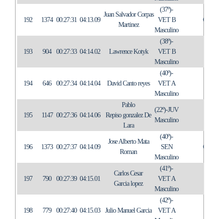
(37º)-
Juan Salvador Corpas
192
1374
00:27:31
04:13.09
VET B
C.T.
Martinez
Masculino
(38º)-
193
904
00:27:33
04:14.02
Lawrence Kotyk
VET B
IN
Masculino
(40º)-
194
646
00:27:34
04:14.04
David Canto reyes
VET A
IN
Masculino
Pablo
(22º)-JUV
195
1147
00:27:36
04:14.06
Repiso gonzalez De
IN
Masculino
Lara
(40º)-
Jose Alberto Mata
196
1373
00:27:37
04:14.09
SEN
C.T.
Roman
Masculino
(41º)-
Carlos Cesar
197
790
00:27:39
04:15.01
VET A
IN
Garcia lopez
Masculino
(42º)-
198
779
00:27:40
04:15.03
Julio Manuel Garcia
VET A
IN