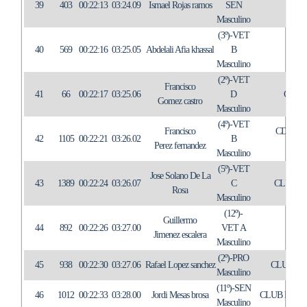
39
403
00:22:13
03:24.09
Ismael Rojas ramos
SEN
TRI
Masculino
(3º)-VET
40
569
00:22:16
03:25.05
Abdelali Afia khassal
B
IN
Masculino
(2º)-VET
Francisco
41
66
00:22:17
03:25.06
D
C.A.
Gomez castro
Masculino
(4º)-VET
Francisco
CD.CU
42
1105
00:22:21
03:26.02
B
Perez fernandez
TO
Masculino
(5º)-VET
Jose Solano De La
43
1389
00:22:24
03:26.07
C
CLUB A
Rosa
Masculino
(12º)-
Guillermo
44
892
00:22:26
03:27.00
VET A
IN
Jimenez escalera
Masculino
(2º)-PRO
45
938
00:22:30
03:27.06
Rafael Lopez sanchez
CLUB A
Masculino
(11º)-SEN
46
1012
00:22:33
03:28.00
Jordi Mesas brosa
CLUB ESPO
Masculino