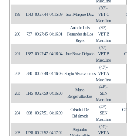
Masculino
(30º)-
199
1343
00:27:44
04:15.09
Juan Marquez Diaz
VET C
C.A.
Masculino
Antonio Luis
(39º)-
200
737
00:27:45
04:16.01
Fernandez de Los
VET B
R
Reyes
Masculino
(40º)-
201
1387
00:27:47
04:16.04
Jose Bravo Delgado
VET B
CLUB
Masculino
(43º)-
202
580
00:27:48
04:16.06
Sergio Alvarez ramos
VET A
IN
Masculino
(41º)-
Mario
203
1145
00:27:50
04:16.08
SEN
CB
Rengel villalobos
Masculino
(42º)-
Cristobal Del
CD.CU
204
698
00:27:51
04:16.09
SEN
Cid almeda
TO
Masculino
(44º)-
Alejandro
205
1278
00:27:52
04:17.02
VET A
IN
Vallejo vallejo