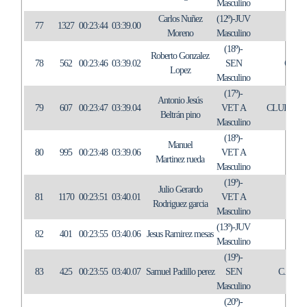
Masculino
Carlos Nuñez
(12º)-JUV
77
1327
00:23:44
03:39.00
Moreno
Masculino
(18º)-
Roberto Gonzalez
78
562
00:23:46
03:39.02
SEN
C.T.
Lopez
Masculino
(17º)-
Antonio Jesús
79
607
00:23:47
03:39.04
VET A
CLUB ATL
Beltrán pino
Masculino
(18º)-
Manuel
80
995
00:23:48
03:39.06
VET A
AGC
Martinez rueda
Masculino
(19º)-
Julio Gerardo
81
1170
00:23:51
03:40.01
VET A
IN
Rodriguez garcia
Masculino
(13º)-JUV
82
401
00:23:55
03:40.06
Jesus Ramirez mesas
TRI
Masculino
(19º)-
83
425
00:23:55
03:40.07
Samuel Padillo perez
SEN
C.T. 
Masculino
(20º)-