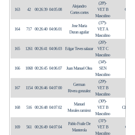
(28º)-
Alejandro
163
42
00:26:39
04:05.08
VET B
C.A.
Cortes cortes
Masculino
(37º)-
Jose Maria
164
717
00:26:40
04:06.01
VET A
IN
Duran aguilar
Masculino
(26º)-
165
1261
00:26:41
04:06.03
Edgar Teves salazar
VET C
IN
Masculino
(34º)-
166
1068
00:26:45
04:06.07
Juan Manuel Olea
SEN
Masculino
(29º)-
German
167
1154
00:26:46
04:07.00
VET B
IN
Rivera gonzalez
Masculino
(30º)-
Manuel
168
516
00:26:48
04:07.02
VET B
CLUB A
Morales ramirez
Masculino
(31º)-
Pablo Fraile De
169
561
00:26:49
04:07.04
VET B
C.T.
Manterola
Masculino