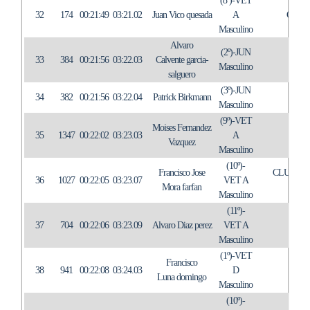
(8º)-VET
32
174
00:21:49
03:21.02
Juan Vico quesada
A
C.A.
Masculino
Alvaro
(2º)-JUN
33
384
00:21:56
03:22.03
Calvente garcia-
TRI
Masculino
salguero
(3º)-JUN
34
382
00:21:56
03:22.04
Patrick Birkmann
TRI
Masculino
(9º)-VET
Moises Fernandez
35
1347
00:22:02
03:23.03
A
Vazquez
Masculino
(10º)-
Francisco Jose
CLUB TR
36
1027
00:22:05
03:23.07
VET A
Mora farfan
C
Masculino
(11º)-
37
704
00:22:06
03:23.09
Alvaro Diaz perez
VET A
IN
Masculino
(1º)-VET
Francisco
38
941
00:22:08
03:24.03
D
Luna domingo
Masculino
(10º)-