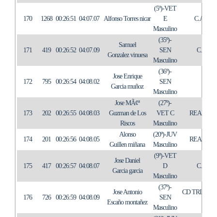
(5º)-VET
170
1268
00:26:51
04:07.07
Alfonso Torres nicar
E
C.A. A
Masculino
(35º)-
Samuel
171
419
00:26:52
04:07.09
SEN
C.T. 
Gonzalez vinuesa
Masculino
(36º)-
Jose Enrique
172
795
00:26:54
04:08.02
SEN
IN
Garcia muñoz
Masculino
Jose MÃ¢ª
(27º)-
173
202
00:26:55
04:08.03
Guzman de Los
VET C
REAL CL
Riscos
Masculino
Alonso
(20º)-JUV
174
201
00:26:56
04:08.05
REAL CL
Guillen miñana
Masculino
(9º)-VET
Jose Daniel
175
417
00:26:57
04:08.07
D
C.T. 
Garcia garcia
Masculino
(37º)-
Jose Antonio
CD TRIATL
176
726
00:26:59
04:08.09
SEN
Escaño montañez
Masculino