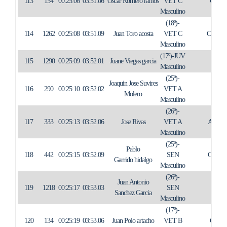
113
154
00:25:06
03:51.06
Oscar Romero ramos
VET C
C.A.
Masculino
(18º)-
114
1262
00:25:08
03:51.09
Juan Toro acosta
VET C
CLUB 
Masculino
(17º)-JUV
115
1290
00:25:09
03:52.01
Juane Viegas garcia
Masculino
(25º)-
Joaquin Jose Suvires
116
290
00:25:10
03:52.02
VET A
ALH
Molero
Masculino
(26º)-
117
333
00:25:13
03:52.06
Jose Rivas
VET A
ATLE
Masculino
(25º)-
Pablo
118
442
00:25:15
03:52.09
SEN
CUEVA
Garrido hidalgo
Masculino
(26º)-
Juan Antonio
119
1218
00:25:17
03:53.03
SEN
Sanchez Garcia
Masculino
(17º)-
120
134
00:25:19
03:53.06
Juan Polo artacho
VET B
C.A.