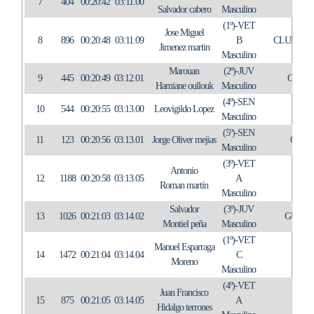
7
404
00:20:42
03:11.00
TRI
Salvador cabero
Masculino
(1º)-VET
Jose Miguel
8
896
00:20:48
03:11.09
B
CLUB AT
Jimenez martin
Masculino
Marouan
(2º)-JUV
9
445
00:20:49
03:12.01
CUEVA
Hamiane oullouk
Masculino
(4º)-SEN
10
544
00:20:55
03:13.00
Leovigildo Lopez
ALPI
Masculino
(5º)-SEN
11
123
00:20:56
03:13.01
Jorge Oliver mejias
C.A.
Masculino
(3º)-VET
Antonio
12
1188
00:20:58
03:13.05
A
IN
Roman martín
Masculino
Salvador
(3º)-JUV
13
1026
00:21:03
03:14.02
GUADA
Montiel peña
Masculino
(1º)-VET
Manuel Esparraga
14
1472
00:21:04
03:14.04
C
Moreno
Masculino
(4º)-VET
Juan Francisco
15
875
00:21:05
03:14.05
A
Hidalgo terrones