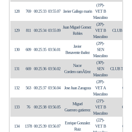
(19º)-
128
769
00:25:33
03:55.07
Javier Gallego marin
VET B
E
Masculino
(20º)-
Juan Miguel Gomez
129
811
00:25:34
03:55.09
VET B
CLUB CICL
Robles
Masculino
(29º)-
Javier
130
609
00:25:35
03:56.01
SEN
TRI
Benavente ibañez
Masculino
(30º)-
Nacor
131
669
00:25:36
03:56.02
SEN
CLUB TRIA
Cordero ramÃ£rez
Masculino
(28º)-
132
563
00:25:37
03:56.04
Jose Juan Zaragoza
VET A
C.T.
Masculino
(21º)-
Miguel
133
76
00:25:38
03:56.05
VET B
C.A.
Guerrero gutierrez
Masculino
(22º)-
Enrique Gonzalez
134
1378
00:25:39
03:56.07
VET B
C.T.
Ruiz