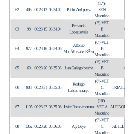
(17º)-
62
405
00:23:13
03:34.02
Pablo Zori perez
SEN
TRI
Masculino
(2º)-VET
Fernando
63
98
00:23:15
03:34.04
E
C.A.
Lopez sevilla
Masculino
(6º)-VET
Alfonso
64
977
00:23:16
03:34.06
B
IN
MartÃ£nez del RÃ£o
Masculino
(7º)-VET
65
60
00:23:20
03:35.03
Juan Gallego berche
B
C.A.
Masculino
(8º)-VET
Rodrigo
66
908
00:23:21
03:35.05
C
TRIATLON 
Labrac naranjo
Masculino
(16º)-
67
1195
00:23:23
03:35.08
Javier Romo moruno
VET A
ALPINOBEN
Masculino
(9º)-VET
68
1362
00:23:28
03:36.05
Aly Beye
C
ALTLETISM
Masculino