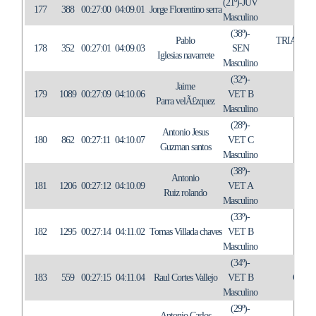
(21º)-JUV
177
388
00:27:00
04:09.01
Jorge Florentino serra
TRI
Masculino
(38º)-
Pablo
TRIATLON
178
352
00:27:01
04:09.03
SEN
Iglesias navarrete
Masculino
(32º)-
Jaime
179
1089
00:27:09
04:10.06
VET B
IN
Parra velÃ£zquez
Masculino
(28º)-
Antonio Jesus
180
862
00:27:11
04:10.07
VET C
IN
Guzman santos
Masculino
(38º)-
Antonio
181
1206
00:27:12
04:10.09
VET A
IN
Ruiz rolando
Masculino
(33º)-
182
1295
00:27:14
04:11.02
Tomas Villada chaves
VET B
IN
Masculino
(34º)-
183
559
00:27:15
04:11.04
Raul Cortes Vallejo
VET B
C.T.
Masculino
(29º)-
Antonio Carlos