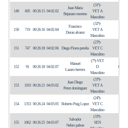
(31º)-
Juan Maria
149
605
00:26:15
04:02.02
VET A
A LA
Bejarano moreno
Masculino
(32º)-
Francisco
150
719
00:26:16
04:02.04
VET A
IN
Duran alvarez
Masculino
(23º)-
151
747
00:26:18
04:02.06
Diego Flores pereila
VET C
K
Masculino
(7º)-VET
Manuel
152
91
00:26:18
04:02.07
D
C.A.
Lazaro herrera
Masculino
(33º)-
Juan Diego
153
1103
00:26:21
04:03.02
VET A
IN
Perez dominguez
Masculino
(24º)-
154
1353
00:26:24
04:03.05
Roberto Puig Lopez
VET C
Masculino
(33º)-
Salvador
155
1062
00:26:25
04:03.07
SEN
Nebro pabon