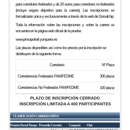
para corredores federados y de 20 euros para corredores no federados
(incluye seguro deportivo para la carrera). Las inscripciones se
formalizarán única y exclusivamente a través de la web de Dorsalchip
Toda la información sobre las inscripciones y sobre la carrera se
encuentra en la página web oficial de la prueba:
www.pinsapotrail.yunquera.es
Las plazas disponibles así como los precios por la inscripción se
distribuyen de la siguiente forma:
Corredor/a
Nº Plazas
Corredores/as Federados FAM/FEDME
300 plazas
18 €ur
Corredores/as No Federados FAM/FEDME
100 plazas
20 €ur
PLAZO DE INSCRIPCIÓN CERRADO
INSCRIPCIÓN LIMITADA A 400 PARTICIPANTES
CLASIFICACIÓN CARRERA NIÑOS
Posición
Dorsal
Tiempo
Promedio
Corredor
Categoría
Club