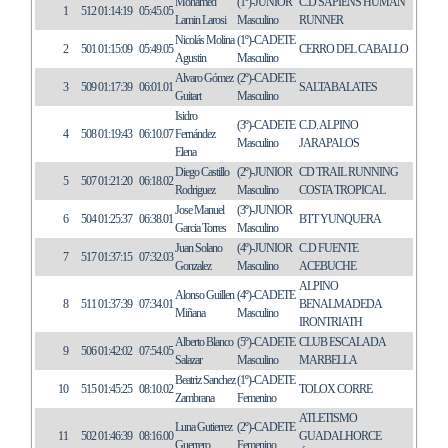
Mohamed
(1º)-JUNIOR
C.D SAPIENS HUMAN
1
512
01:14:19
05:45.05
Lamin Larosi
Masculino
RUNNER
Nicolás Molina
(1º)-CADETE
2
501
01:15:09
05:49.05
CERRO DEL CABALLO
Agustin
Masculino
Alvaro Gómez
(2º)-CADETE
3
509
01:17:39
06:01.01
SALTABALATES
Guitart
Masculino
Isidro
(3º)-CADETE
C.D. ALPINO
4
508
01:19:43
06:10.07
Fernández
Masculino
JARAPALOS
Elena
Diego Castillo
(2º)-JUNIOR
CD TRAIL RUNNING
5
507
01:21:20
06:18.02
Rodriguez
Masculino
COSTA TROPICAL
Jose Manuel
(3º)-JUNIOR
6
504
01:25:37
06:38.01
BTT YUNQUERA
Garcia Torres
Masculino
Juan Solano
(4º)-JUNIOR
C.D FUENTE
7
517
01:37:15
07:32.03
Gonzalez
Masculino
ACEBUCHE
ALPINO
Alonso Guillen
(4º)-CADETE
8
511
01:37:39
07:34.01
BENALMADEDA
Miñana
Masculino
IRONTRIATH
Alberto Blanco
(5º)-CADETE
CLUB ESCALADA
9
506
01:42:02
07:54.05
Salazar
Masculino
MARBELLA
Beatriz Sanchez
(1º)-CADETE
10
515
01:45:25
08:10.02
TOLOX CORRE
Zambrana
Femenino
ATLETISMO
Luna Gutierrez
(2º)-CADETE
11
502
01:46:39
08:16.00
GUADALHORCE
Guerrero
Femenino