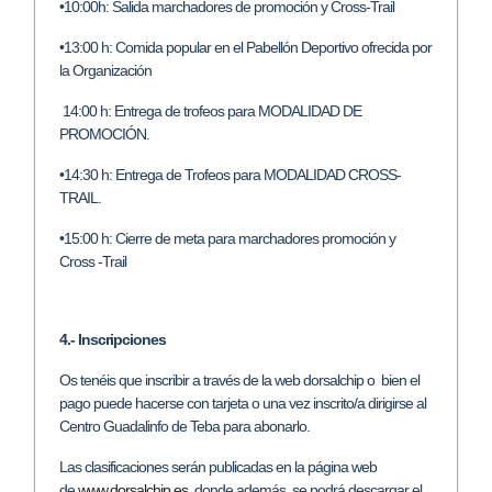
•10:00h: Salida marchadores de promoción y Cross-Trail
•13:00 h: Comida popular en el Pabellón Deportivo ofrecida por
la Organización
14:00 h: Entrega de trofeos para MODALIDAD DE
PROMOCIÓN.
•14:30 h: Entrega de Trofeos para MODALIDAD CROSS-
TRAIL.
•15:00 h: Cierre de meta para marchadores promoción y
Cross -Trail
4.- Inscripciones
Os tenéis que inscribir a través de la web dorsalchip o bien el
pago puede hacerse con tarjeta o una vez inscrito/a dirigirse al
Centro Guadalinfo de Teba para abonarlo.
Las clasificaciones serán publicadas en la página web
de
www.dorsalchip.es
, donde además, se podrá descargar el