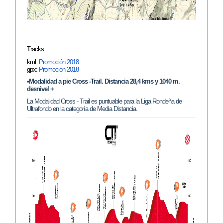
Tracks
kml:
Promoción 2018
gpx:
Promoción 2018
•
Modalidad a pie Cross -Trail. Distancia 2
8
,
4
kms y
1040
m.
desnivel +
La Modalidad Cross - Trail es puntuable para la Liga Rondeña de
Ultrafondo en la categoría de Media Distancia.