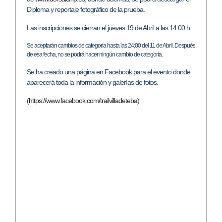
Diploma y reportaje fotográfico de la prueba.
Las inscripciones se cierran el jueves 19 de Abril a las 14:00 h
Se aceptarán cambios de categoría hasta las 24:00 del 11 de Abril. Después
de esa fecha, no se podrá hacer ningún cambio de categoría.
Se ha creado una página en Facebook para el evento donde
aparecerá toda la información y galerías de fotos.
(
https://www.facebook.com/
trai
lvilladeteba
)