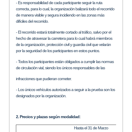
- Es responsabilidad de cada participante seguir la ruta
correcta, para lo cual, la organización balizará todo el recorrido
de manera visible y segura incidiendo en las zonas más
difíciles del recorrido.
- El recorrido estará totalmente cortado al tráfico, salvo por el
hecho de atravesar la carretera para lo cual habrá miembros
de la organización, protección civil y guardia civil que velarán
por la seguridad de los participantes en estos puntos.
- Todos los participantes están obligados a cumplir las normas
de circulación vial, siendo los únicos responsables de las
infracciones que pudieran cometer.
- Los únicos vehículos autorizados a seguir a la prueba son los
designados por la organización.
2. Precios y plazas según modalidad:
Hasta el 31 de Marzo
A pa