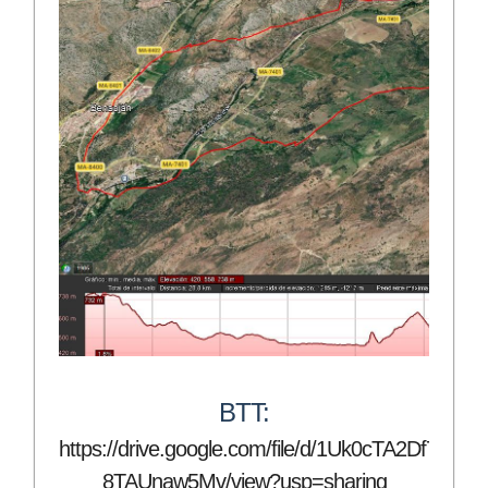
BTT:
https://drive.google.com/file/d/1Uk0cTA2Df7MI
8TAUnaw5Mv/view?usp=sharing