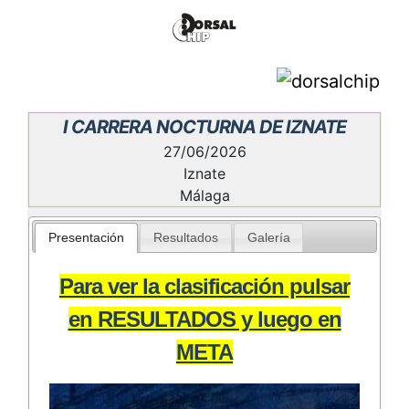
I CARRERA NOCTURNA DE IZNATE
27/06/2026
Iznate
Málaga
Presentación
Resultados
Galería
Para ver la clasificación pulsar
en RESULTADOS y luego en
META